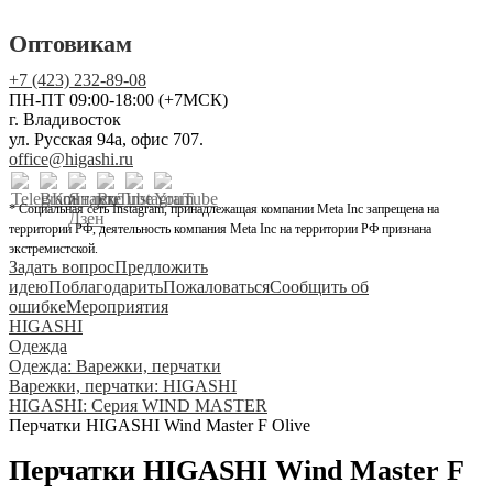
Оптовикам
+7 (423) 232-89-08
ПН-ПТ 09:00-18:00 (+7МСК)
г. Владивосток
ул. Русская 94а, офис 707.
office@higashi.ru
* Социальная сеть Instagram, принадлежащая компании Meta Inc запрещена на
территории РФ, деятельность компания Meta Inc на территории РФ признана
экстремистской.
Задать вопрос
Предложить
идею
Поблагодарить
Пожаловаться
Сообщить об
ошибке
Мероприятия
HIGASHI
Одежда
Одежда: Варежки, перчатки
Варежки, перчатки: HIGASHI
HIGASHI: Серия WIND MASTER
Перчатки HIGASHI Wind Master F Olive
Перчатки HIGASHI Wind Master F