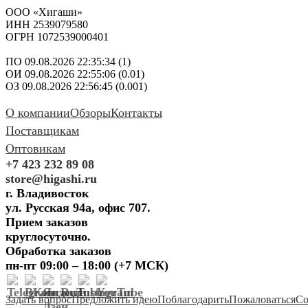
ООО «Хигаши»
ИНН 2539079580
ОГРН 1072539000401
ПО 09.08.2026 22:35:34 (1)
ОИ 09.08.2026 22:55:06 (0.01)
ОЗ 09.08.2026 22:56:45 (0.001)
О компании
Обзоры
Контакты
Поставщикам
Оптовикам
+7 423 232 89 08
store@higashi.ru
г. Владивосток
ул. Русская 94а, офис 707.
Прием заказов
круглосуточно.
Обработка заказов
пн-пт 09:00 – 18:00 (+7 МСК)
Задать вопрос
Предложить идею
Поблагодарить
Пожаловаться
Со