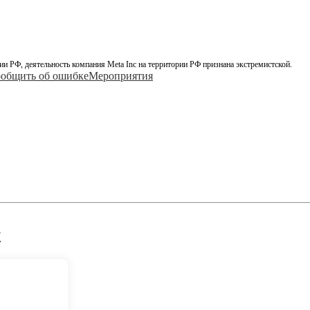
ии РФ, деятельность компания Meta Inc на территории РФ признана экстремистской.
общить об ошибке
Мероприятия
k