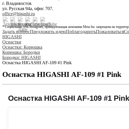
г. Владивосток
ул. Русская 94а, офис 707.
office@higashi.ru
* Социальная сеть Instagram, принадлежащая компании Meta Inc запрещена на территор
Задать вопрос
Предложить идею
Поблагодарить
Пожаловаться
Со
HIGASHI
Оснастки
Оснастки: Корюшка
Корюшка: Бородки
Бородки: HIGASHI
Оснастка HIGASHI AF-109 #1 Pink
Оснастка HIGASHI AF-109 #1 Pink
Оснастка HIGASHI AF-109 #1 Pin