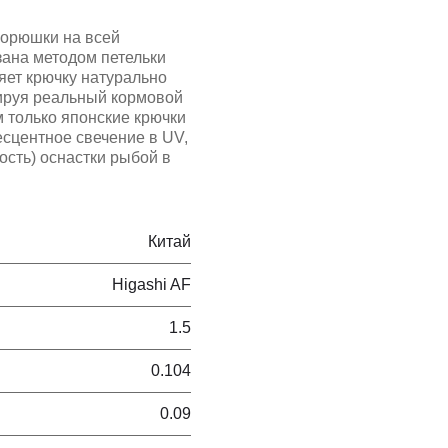
корюшки на всей
зана методом петельки
ляет крючку натурально
ируя реальный кормовой
м только японские крючки
есцентное свечение в UV,
ость) оснастки рыбой в
Китай
Higashi AF
1.5
0.104
0.09