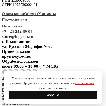
ИНН 2539079580
ОГРН 1072539000401
О компании
Обзоры
Контакты
Поставщикам
Оптовикам
+7 423 232 89 08
store@higashi.ru
г. Владивосток
ул. Русская 94а, офис 707.
Прием заказов
круглосуточно.
Обработка заказов
пн-пт 09:00 – 18:00 (+7 МСК)
Задать вопрос
Предложить
Мы используем файлы cookie, чтобы сделать работу сайта
удобнее. Продолжая пользоваться сайтом, вы
соглашаетесь
с
идею
Поблагодарить
Пожаловаться
Сообщить об ошибке
их использованием.
Политика конфиденциальности
Согласие на обработку ПД
Задать вопрос
Предложить
Хорошо
идею
Поблагодарить
Пожаловаться
Сообщить об ошибке
Telegram
YouTube