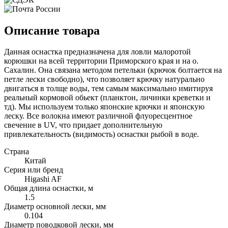
Описание товара
Данная оснастка предназначена для ловли малоротой
корюшки на всей территории Приморского края и на о.
Сахалин. Она связана методом петельки (крючок болтается на
петле лески свободно), что позволяет крючку натурально
двигаться в толще воды, тем самым максимально имитируя
реальный кормовой обьект (планктон, личинки креветки и
тд). Мы используем только японские крючки и японскую
леску. Все волокна имеют различной флуоресцентное
свечение в UV, что придает дополнительную
привлекательность (видимость) оснастки рыбой в воде.
Страна
Китай
Серия или бренд
Higashi AF
Общая длина оснастки, м
1.5
Диаметр основной лески, мм
0.104
Диаметр поводковой лески, мм