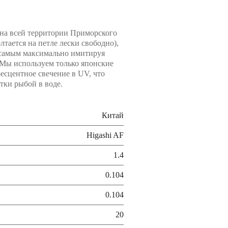
 на всей территории Приморского
лтается на петле лески свободно),
м самым максимально имитируя
 Мы используем только японские
есцентное свечение в UV, что
тки рыбой в воде.
Китай
Higashi AF
1.4
0.104
0.104
20