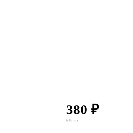
380 ₽
636 шт.