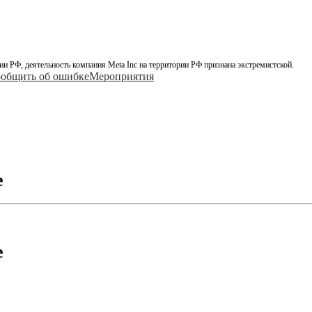
ии РФ, деятельность компания Meta Inc на территории РФ признана экстремистской.
общить об ошибке
Мероприятия
e
e