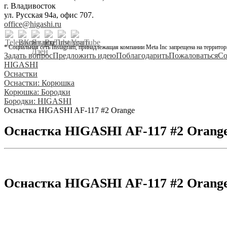
г. Владивосток
ул. Русская 94а, офис 707.
office@higashi.ru
* Социальная сеть Instagram, принадлежащая компании Meta Inc запрещена на территор
Задать вопрос
Предложить идею
Поблагодарить
Пожаловаться
Со
HIGASHI
Оснастки
Оснастки: Корюшка
Корюшка: Бородки
Бородки: HIGASHI
Оснастка HIGASHI AF-117 #2 Orange
Оснастка HIGASHI AF-117 #2 Orang
Оснастка HIGASHI AF-117 #2 Orang