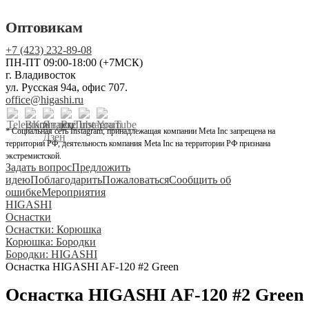
Оптовикам
+7 (423) 232-89-08
ПН-ПТ 09:00-18:00 (+7МСК)
г. Владивосток
ул. Русская 94а, офис 707.
office@higashi.ru
* Социальная сеть Instagram, принадлежащая компании Meta Inc запрещена на
территории РФ, деятельность компания Meta Inc на территории РФ признана
экстремистской.
Задать вопрос
Предложить
идею
Поблагодарить
Пожаловаться
Сообщить об
ошибке
Мероприятия
HIGASHI
Оснастки
Оснастки: Корюшка
Корюшка: Бородки
Бородки: HIGASHI
Оснастка HIGASHI AF-120 #2 Green
Оснастка HIGASHI AF-120 #2 Green