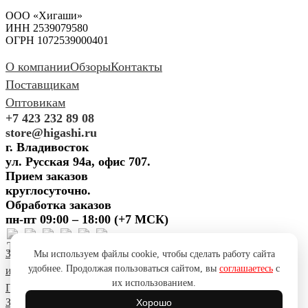
ООО «Хигаши»
ИНН 2539079580
ОГРН 1072539000401
О компании
Обзоры
Контакты
Поставщикам
Оптовикам
+7 423 232 89 08
store@higashi.ru
г. Владивосток
ул. Русская 94а, офис 707.
Прием заказов
круглосуточно.
Обработка заказов
пн-пт 09:00 – 18:00 (+7 МСК)
Задать вопрос
Предложить
Мы используем файлы cookie, чтобы сделать работу сайта
удобнее. Продолжая пользоваться сайтом, вы
соглашаетесь
с
идею
Поблагодарить
Пожаловаться
Сообщить об ошибке
их использованием.
Политика конфиденциальности
Согласие на обработку ПД
Задать вопрос
Предложить
Хорошо