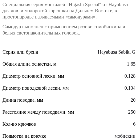
Специальная серия монтажей "Higashi Special" от Hayabusa
для ловли малоротой корюшки на Дальнем Востоке, в
простонародье называемыми «самодурами».
Самодур выполнен с применением розового мобискина и
белых светонакопительных головок.
Серия или бренд
Hayabusa Sabiki G
Общая длина оснастки, м
1.65
Диаметр основной лески, мм
0.128
Диаметр поводковой лески, мм
0.104
Длина поводка, мм
20
Расстояние между поводками, мм
250
Кол-во крючков
6
Подмотка на крючке
мобискин