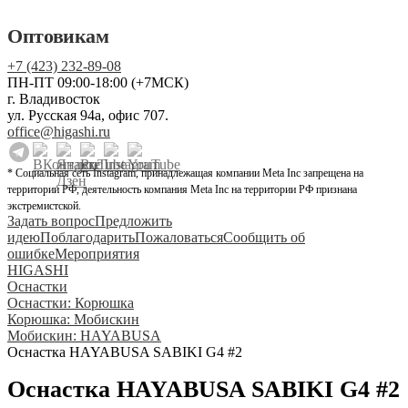
Оптовикам
+7 (423) 232-89-08
ПН-ПТ 09:00-18:00 (+7МСК)
г. Владивосток
ул. Русская 94а, офис 707.
office@higashi.ru
* Социальная сеть Instagram, принадлежащая компании Meta Inc запрещена на
территории РФ, деятельность компания Meta Inc на территории РФ признана
экстремистской.
Задать вопрос
Предложить
идею
Поблагодарить
Пожаловаться
Сообщить об
ошибке
Мероприятия
HIGASHI
Оснастки
Оснастки: Корюшка
Корюшка: Мобискин
Мобискин: HAYABUSA
Оснастка HAYABUSA SABIKI G4 #2
Оснастка HAYABUSA SABIKI G4 #2