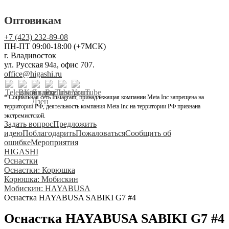
Оптовикам
+7 (423) 232-89-08
ПН-ПТ 09:00-18:00 (+7МСК)
г. Владивосток
ул. Русская 94а, офис 707.
office@higashi.ru
* Социальная сеть Instagram, принадлежащая компании Meta Inc запрещена на
территории РФ, деятельность компания Meta Inc на территории РФ признана
экстремистской.
Задать вопрос
Предложить
идею
Поблагодарить
Пожаловаться
Сообщить об
ошибке
Мероприятия
HIGASHI
Оснастки
Оснастки: Корюшка
Корюшка: Мобискин
Мобискин: HAYABUSA
Оснастка HAYABUSA SABIKI G7 #4
Оснастка HAYABUSA SABIKI G7 #4