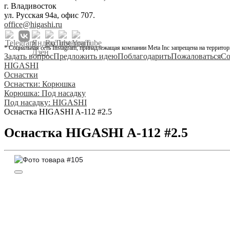
г. Владивосток
ул. Русская 94а, офис 707.
office@higashi.ru
* Социальная сеть Instagram, принадлежащая компании Meta Inc запрещена на территор
Задать вопрос
Предложить идею
Поблагодарить
Пожаловаться
Со
HIGASHI
Оснастки
Оснастки: Корюшка
Корюшка: Под насадку
Под насадку: HIGASHI
Оснастка HIGASHI A-112 #2.5
Оснастка HIGASHI A-112 #2.5