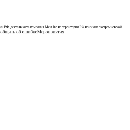
ии РФ, деятельность компания Meta Inc на территории РФ признана экстремистской.
общить об ошибке
Мероприятия