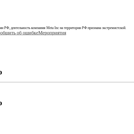
ии РФ, деятельность компания Meta Inc на территории РФ признана экстремистской.
общить об ошибке
Мероприятия
o
o