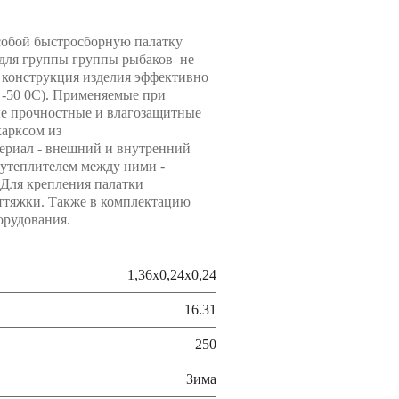
собой быстросборную палатку
 для группы группы рыбаков не
 конструкция изделия эффективно
о -50 0С). Применяемые при
е прочностные и влагозащитные
карксом из
ериал - внешний и внутренний
утеплителем между ними -
 Для крепления палатки
ттяжки. Также в комплектацию
орудования.
1,36x0,24x0,24
16.31
250
Зима