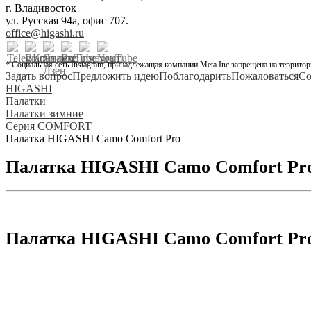
г. Владивосток
ул. Русская 94а, офис 707.
office@higashi.ru
* Социальная сеть Instagram, принадлежащая компании Meta Inc запрещена на территор
Задать вопрос
Предложить идею
Поблагодарить
Пожаловаться
Со
HIGASHI
Палатки
Палатки зимние
Серия COMFORT
Палатка HIGASHI Camo Comfort Pro
Палатка HIGASHI Camo Comfort Pr
Палатка HIGASHI Camo Comfort Pr