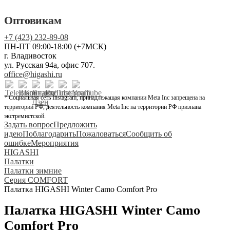
Оптовикам
+7 (423) 232-89-08
ПН-ПТ 09:00-18:00 (+7МСК)
г. Владивосток
ул. Русская 94а, офис 707.
office@higashi.ru
* Социальная сеть Instagram, принадлежащая компании Meta Inc запрещена на
территории РФ, деятельность компания Meta Inc на территории РФ признана
экстремистской.
Задать вопрос
Предложить
идею
Поблагодарить
Пожаловаться
Сообщить об
ошибке
Мероприятия
HIGASHI
Палатки
Палатки зимние
Серия COMFORT
Палатка HIGASHI Winter Camo Comfort Pro
Палатка HIGASHI Winter Camo
Comfort Pro