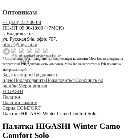
Оптовикам
+7 (423) 232-89-08
ПН-ПТ 09:00-18:00 (+7МСК)
г. Владивосток
ул. Русская 94а, офис 707.
office@higashi.ru
* Социальная сеть Instagram, принадлежащая компании Meta Inc запрещена на
территории РФ, деятельность компания Meta Inc на территории РФ признана
экстремистской.
Задать вопрос
Предложить
идею
Поблагодарить
Пожаловаться
Сообщить об
ошибке
Мероприятия
HIGASHI
Палатки
Палатки зимние
Серия COMFORT
Палатка HIGASHI Winter Camo Comfort Solo
Палатка HIGASHI Winter Camo
Comfort Solo