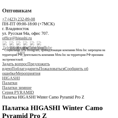
Оптовикам
+7 (423) 232-89-08
ПН-ПТ 09:00-18:00 (+7МСК)
г. Владивосток
ул. Русская 94а, офис 707.
office@higashi.ru
* Социальная сеть Instagram, принадлежащая компании Meta Inc запрещена на
территории РФ, деятельность компания Meta Inc на территории РФ признана
экстремистской.
Задать вопрос
Предложить
идею
Поблагодарить
Пожаловаться
Сообщить об
ошибке
Мероприятия
HIGASHI
Палатки
Палатки зимние
Серия PYRAMID
Палатка HIGASHI Winter Camo Pyramid Pro Z
Палатка HIGASHI Winter Camo
Pyramid Pro Z