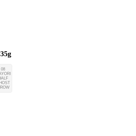
35g
08
AYORI
HALF
HOST
ROW