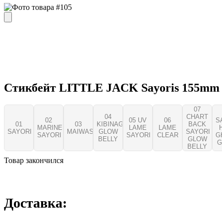
Стикбейт LITTLE JACK Sayoris 155mm 
07
04
CHART
02
05 UV
06
S
01
03
KIBINAGO
BACK
MARINE
LAME
LAME
SAYORI
MAIWASHI
GLOW
SAYORI
SAYORI
SAYORI
CLEAR
G
BELLY
GLOW
G
BELLY
Товар закончился
Доставка: