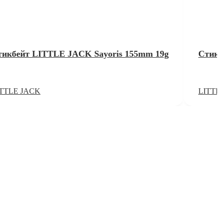
тикбейт LITTLE JACK Sayoris 155mm 19g
Стик
ITTLE JACK
LITTL