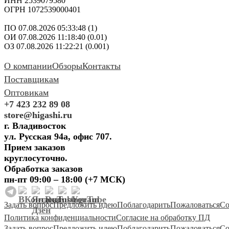
ИНН 2539079580
ОГРН 1072539000401
ПО 07.08.2026 05:33:48 (1)
ОИ 07.08.2026 11:18:40 (0.01)
ОЗ 07.08.2026 11:22:21 (0.001)
О компании
Обзоры
Контакты
Поставщикам
Оптовикам
+7 423 232 89 08
store@higashi.ru
г. Владивосток
ул. Русская 94а, офис 707.
Прием заказов
круглосуточно.
Обработка заказов
пн-пт 09:00 – 18:00 (+7 МСК)
Задать вопрос
Предложить идею
Поблагодарить
Пожаловаться
Со
Политика конфиденциальности
Согласие на обработку ПД
Задать вопрос
Предложить идею
Поблагодарить
Пожаловаться
Со