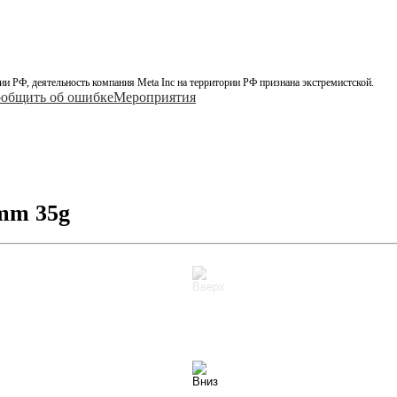
ии РФ, деятельность компания Meta Inc на территории РФ признана экстремистской.
общить об ошибке
Мероприятия
mm 35g