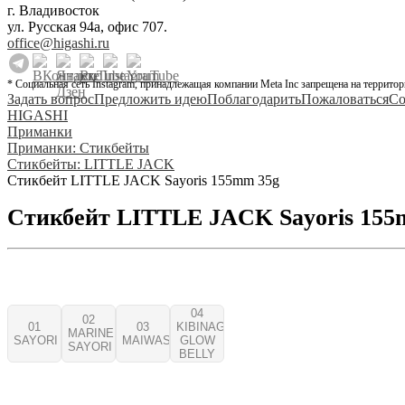
г. Владивосток
ул. Русская 94а, офис 707.
office@higashi.ru
* Социальная сеть Instagram, принадлежащая компании Meta Inc запрещена на территор
Задать вопрос
Предложить идею
Поблагодарить
Пожаловаться
Со
HIGASHI
Приманки
Приманки: Стикбейты
Стикбейты: LITTLE JACK
Стикбейт LITTLE JACK Sayoris 155mm 35g
Стикбейт LITTLE JACK Sayoris 155
04
02
01
03
KIBINAGO
MARINE
SAYORI
MAIWASHI
GLOW
SAYORI
BELLY