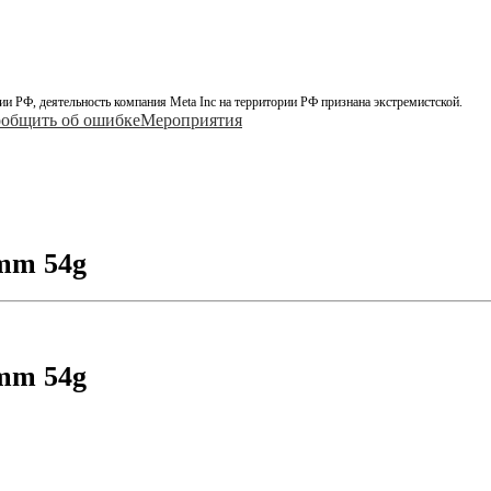
ии РФ, деятельность компания Meta Inc на территории РФ признана экстремистской.
общить об ошибке
Мероприятия
mm 54g
mm 54g