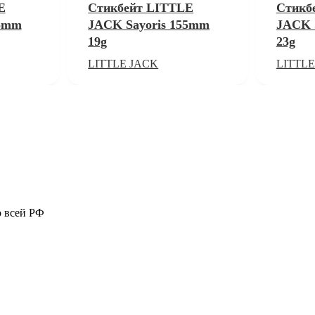
E
Стикбейт LITTLE
Стикб
55mm
JACK Sayoris 155mm
JACK 
19g
23g
LITTLE JACK
LITTLE
о всей РФ