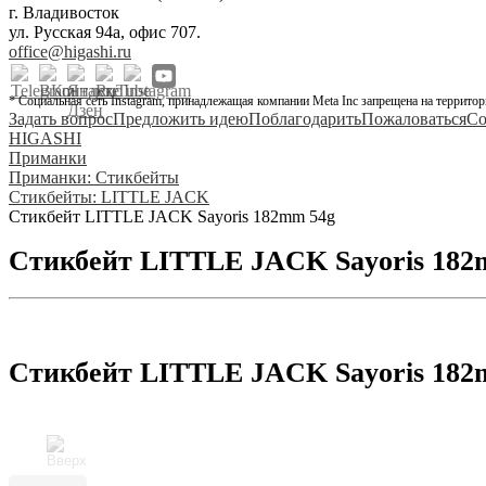
г. Владивосток
ул. Русская 94а, офис 707.
office@higashi.ru
* Социальная сеть Instagram, принадлежащая компании Meta Inc запрещена на территор
Задать вопрос
Предложить идею
Поблагодарить
Пожаловаться
Со
HIGASHI
Приманки
Приманки: Стикбейты
Стикбейты: LITTLE JACK
Стикбейт LITTLE JACK Sayoris 182mm 54g
Стикбейт LITTLE JACK Sayoris 182
Стикбейт LITTLE JACK Sayoris 182