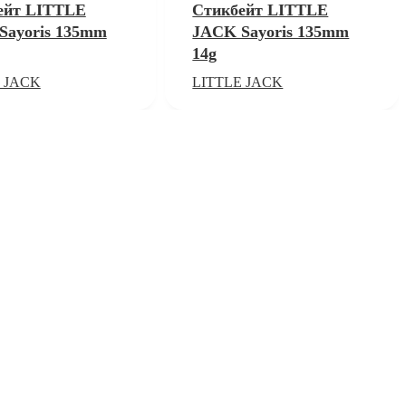
ейт LITTLE
Стикбейт LITTLE
Sayoris 135mm
JACK Sayoris 135mm
14g
 JACK
LITTLE JACK