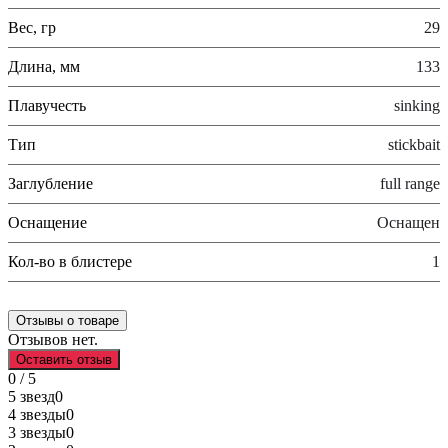
Вес, гр
29
Длина, мм
133
Плавучесть
sinking
Тип
stickbait
Заглубление
full range
Оснащение
Оснащен
Кол-во в блистере
1
Отзывы о товаре
Отзывов нет.
Оставить отзыв
0 / 5
5 звезд
0
4 звезды
0
3 звезды
0