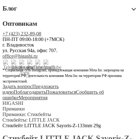
Блог
Оптовикам
+7 (423) 232-89-08
ПН-ПТ 09:00-18:00 (+7МСК)
г. Владивосток
ул. Русская 94а, офис 707.
office@higashi.ru
* Социальная сеть Instagram, принадлежащая компании Meta Inc запрещена на
территории РФ, деятельность компания Meta Inc на территории РФ признана
экстремистской.
Задать вопрос
Предложить
идею
Поблагодарить
Пожаловаться
Сообщить об
ошибке
Мероприятия
HIGASHI
Приманки
Приманки: Стикбейты
Стикбейты: LITTLE JACK
Стикбейт LITTLE JACK Sayoris-Z-133mm 29g
Стикбейт LITTLE JACK Sayoris-Z-