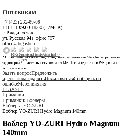
Оптовикам
+7 (423) 232-89-08
ПН-ПТ 09:00-18:00 (+7МСК)
г. Владивосток
ул. Русская 94а, офис 707.
office@higashi.ru
* Социальная сеть Instagram, принадлежащая компании Meta Inc запрещена на
территории РФ, деятельность компания Meta Inc на территории РФ признана
экстремистской.
Задать вопрос
Предложить
идею
Поблагодарить
Пожаловаться
Сообщить об
ошибке
Мероприятия
HIGASHI
Приманки
Приманки: Воблеры
Воблеры: YO-ZURI
Воблер YO-ZURI Hydro Magnum 140mm
Воблер YO-ZURI Hydro Magnum
140mm