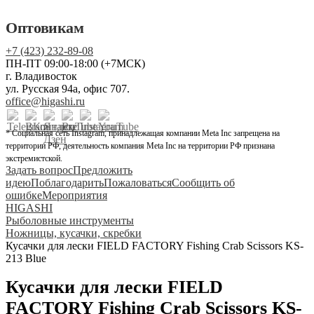
Оптовикам
+7 (423) 232-89-08
ПН-ПТ 09:00-18:00 (+7МСК)
г. Владивосток
ул. Русская 94а, офис 707.
office@higashi.ru
* Социальная сеть Instagram, принадлежащая компании Meta Inc запрещена на
территории РФ, деятельность компания Meta Inc на территории РФ признана
экстремистской.
Задать вопрос
Предложить
идею
Поблагодарить
Пожаловаться
Сообщить об
ошибке
Мероприятия
HIGASHI
Рыболовные инструменты
Ножницы, кусачки, скребки
Кусачки для лески FIELD FACTORY Fishing Crab Scissors KS-
213 Blue
Кусачки для лески FIELD
FACTORY Fishing Crab Scissors KS-