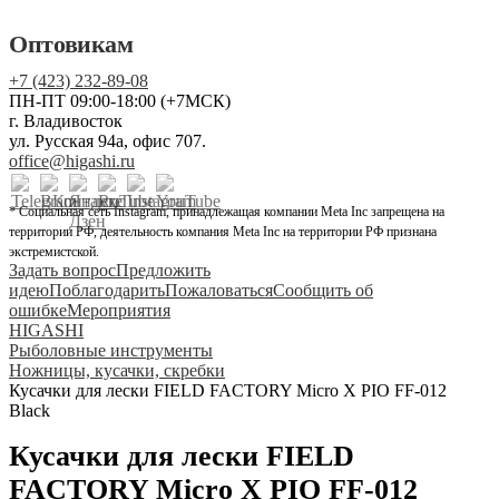
Оптовикам
+7 (423) 232-89-08
ПН-ПТ 09:00-18:00 (+7МСК)
г. Владивосток
ул. Русская 94а, офис 707.
office@higashi.ru
* Социальная сеть Instagram, принадлежащая компании Meta Inc запрещена на
территории РФ, деятельность компания Meta Inc на территории РФ признана
экстремистской.
Задать вопрос
Предложить
идею
Поблагодарить
Пожаловаться
Сообщить об
ошибке
Мероприятия
HIGASHI
Рыболовные инструменты
Ножницы, кусачки, скребки
Кусачки для лески FIELD FACTORY Micro X PIO FF-012
Black
Кусачки для лески FIELD
FACTORY Micro X PIO FF-012