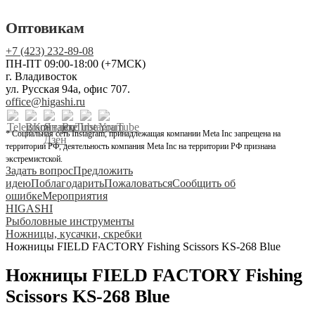
Оптовикам
+7 (423) 232-89-08
ПН-ПТ 09:00-18:00 (+7МСК)
г. Владивосток
ул. Русская 94а, офис 707.
office@higashi.ru
* Социальная сеть Instagram, принадлежащая компании Meta Inc запрещена на
территории РФ, деятельность компания Meta Inc на территории РФ признана
экстремистской.
Задать вопрос
Предложить
идею
Поблагодарить
Пожаловаться
Сообщить об
ошибке
Мероприятия
HIGASHI
Рыболовные инструменты
Ножницы, кусачки, скребки
Ножницы FIELD FACTORY Fishing Scissors KS-268 Blue
Ножницы FIELD FACTORY Fishing
Scissors KS-268 Blue