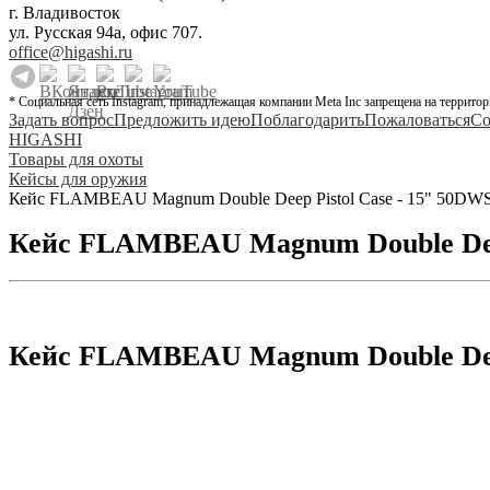
г. Владивосток
ул. Русская 94а, офис 707.
office@higashi.ru
* Социальная сеть Instagram, принадлежащая компании Meta Inc запрещена на территор
Задать вопрос
Предложить идею
Поблагодарить
Пожаловаться
Со
HIGASHI
Товары для охоты
Кейсы для оружия
Кейс FLAMBEAU Magnum Double Deep Pistol Case - 15" 50DW
Кейс FLAMBEAU Magnum Double Deep
Кейс FLAMBEAU Magnum Double Deep