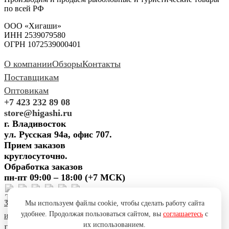
по всей РФ
ООО «Хигаши»
ИНН 2539079580
ОГРН 1072539000401
О компании
Обзоры
Контакты
Поставщикам
Оптовикам
+7 423 232 89 08
store@higashi.ru
г. Владивосток
ул. Русская 94а, офис 707.
Прием заказов
круглосуточно.
Обработка заказов
пн-пт 09:00 – 18:00 (+7 МСК)
Задать вопрос
Предложить
Мы используем файлы cookie, чтобы сделать работу сайта
удобнее. Продолжая пользоваться сайтом, вы
соглашаетесь
с
идею
Поблагодарить
Пожаловаться
Сообщить об ошибке
их использованием.
Политика конфиденциальности
Согласие на обработку ПД