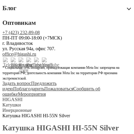
Блог
Оптовикам
+7 (423) 232-89-08
ПН-ПТ 09:00-18:00 (+7МСК)
г. Владивосток
ул. Русская 94а, офис 707.
office@higashi.ru
* Социальная сеть Instagram, принадлежащая компании Meta Inc запрещена на
территории РФ, деятельность компания Meta Inc на территории РФ признана
экстремистской.
Задать вопрос
Предложить
идею
Поблагодарить
Пожаловаться
Сообщить об
ошибке
Мероприятия
HIGASHI
Катушки
Инерционные
Катушка HIGASHI HI-55N Silver
Катушка HIGASHI HI-55N Silver