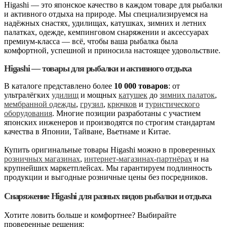
Higashi — это японское качество в каждом товаре для рыбалки
и активного отдыха на природе. Мы специализируемся на
надёжных снастях, удилищах, катушках, зимних и летних
палатках, одежде, кемпинговом снаряжении и аксессуарах
премиум-класса — всё, чтобы ваша рыбалка была
комфортной, успешной и приносила настоящее удовольствие.
Higashi — товары для рыбалки и активного отдыха
В каталоге представлено более
10 000 товаров
: от
ультралёгких
удилищ
и мощных
катушек
до
зимних палаток
,
мембранной одежды
,
грузил
,
крючков
и
туристического
оборудования
. Многие позиции разработаны с участием
японских инженеров и производятся по строгим стандартам
качества в Японии, Тайване, Вьетнаме и Китае.
Купить оригинальные товары Higashi можно в проверенных
розничных магазинах
,
интернет-магазинах-партнёрах
и на
крупнейших маркетплейсах. Мы гарантируем подлинность
продукции и выгодные розничные цены без посредников.
Снаряжение Higashi для разных видов рыбалки и отдыха
Хотите ловить больше и комфортнее? Выбирайте
проверенные решения: