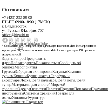
Оптовикам
+7 (423) 232-89-08
ПН-ПТ 09:00-18:00 (+7МСК)
г. Владивосток
ул. Русская 94а, офис 707.
office@higashi.ru
* Социальная сеть Instagram, принадлежащая компании Meta Inc запрещена на
территории РФ, деятельность компания Meta Inc на территории РФ признана
экстремистской.
Задать вопрос
Предложить
идею
Поблагодарить
Пожаловаться
Сообщить об
ошибке
Мероприятия
Грузила
Забродная экипировка
Катушки
Кемпинг,
туризм
Крючки
Кухни, шатры
Ледобуры и
аксессуары
Леска
Ловля кальмара
Ловля кеты
Ловля
тунца
Материалы для снастей
Морской
троллинг
Одежда
Оснастки
Палатки
Подсаки
Поплавки
Приманк
инструменты
Системы хранения
Товары для
охоты
Удилища
Фурнитура