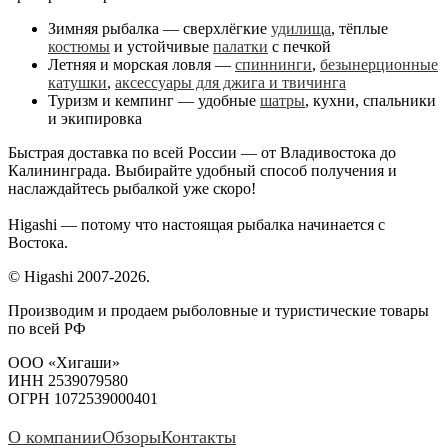
Зимняя рыбалка — сверхлёгкие
удилища
, тёплые
костюмы
и устойчивые
палатки
с печкой
Летняя и морская ловля —
спиннинги
,
безынерционные
катушки
,
аксессуары для джига и твичинга
Туризм и кемпинг — удобные
шатры
, кухни, спальники
и экипировка
Быстрая доставка по всей России — от Владивостока до
Калининграда. Выбирайте удобный способ получения и
наслаждайтесь рыбалкой уже скоро!
Higashi — потому что настоящая рыбалка начинается с
Востока.
© Higashi 2007-2026.
Производим и продаем рыболовные и туристические товары
по всей РФ
ООО «Хигаши»
ИНН 2539079580
ОГРН 1072539000401
О компании
Обзоры
Контакты