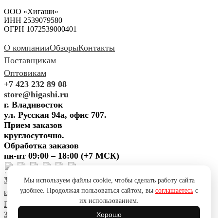
ООО «Хигаши»
ИНН 2539079580
ОГРН 1072539000401
О компании
Обзоры
Контакты
Поставщикам
Оптовикам
+7 423 232 89 08
store@higashi.ru
г. Владивосток
ул. Русская 94а, офис 707.
Прием заказов
круглосуточно.
Обработка заказов
пн-пт 09:00 – 18:00 (+7 МСК)
Задать вопрос
Предложить
Мы используем файлы cookie, чтобы сделать работу сайта
удобнее. Продолжая пользоваться сайтом, вы
соглашаетесь
с
идею
Поблагодарить
Пожаловаться
Сообщить об ошибке
их использованием.
Политика конфиденциальности
Согласие на обработку ПД
Задать вопрос
Предложить
Хорошо