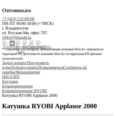
Оптовикам
+7 (423) 232-89-08
ПН-ПТ 09:00-18:00 (+7МСК)
г. Владивосток
ул. Русская 94а, офис 707.
office@higashi.ru
* Социальная сеть Instagram, принадлежащая компании Meta Inc запрещена на
территории РФ, деятельность компания Meta Inc на территории РФ признана
экстремистской.
Задать вопрос
Предложить
идею
Поблагодарить
Пожаловаться
Сообщить об
ошибке
Мероприятия
HIGASHI
Катушки
Безынерционные
Безынерционные RYOBI
Катушка RYOBI Applause 2000
Катушка RYOBI Applause 2000