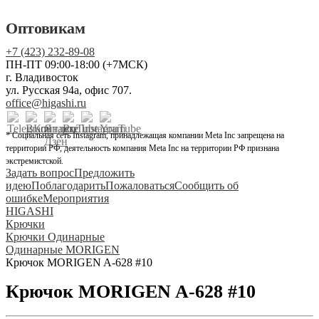
Оптовикам
+7 (423) 232-89-08
ПН-ПТ 09:00-18:00 (+7МСК)
г. Владивосток
ул. Русская 94а, офис 707.
office@higashi.ru
* Социальная сеть Instagram, принадлежащая компании Meta Inc запрещена на
территории РФ, деятельность компания Meta Inc на территории РФ признана
экстремистской.
Задать вопрос
Предложить
идею
Поблагодарить
Пожаловаться
Сообщить об
ошибке
Мероприятия
HIGASHI
Крючки
Крючки Одинарные
Одинарные MORIGEN
Крючок MORIGEN A-628 #10
Крючок MORIGEN A-628 #10