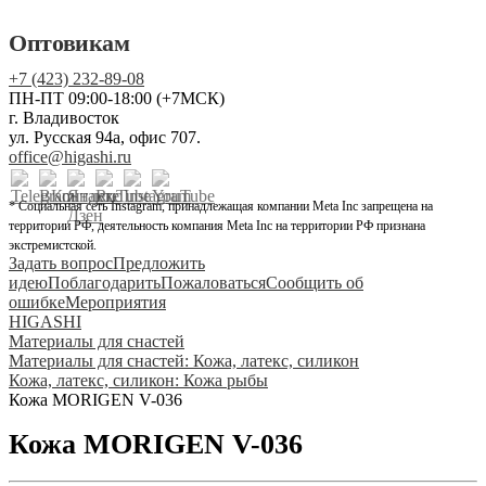
Оптовикам
+7 (423) 232-89-08
ПН-ПТ 09:00-18:00 (+7МСК)
г. Владивосток
ул. Русская 94а, офис 707.
office@higashi.ru
* Социальная сеть Instagram, принадлежащая компании Meta Inc запрещена на
территории РФ, деятельность компания Meta Inc на территории РФ признана
экстремистской.
Задать вопрос
Предложить
идею
Поблагодарить
Пожаловаться
Сообщить об
ошибке
Мероприятия
HIGASHI
Материалы для снастей
Материалы для снастей: Кожа, латекс, силикон
Кожа, латекс, силикон: Кожа рыбы
Кожа MORIGEN V-036
Кожа MORIGEN V-036