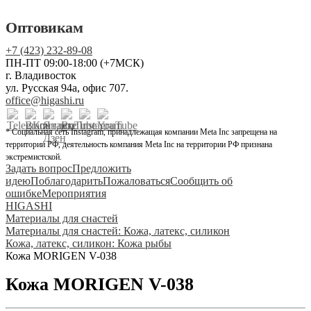
Оптовикам
+7 (423) 232-89-08
ПН-ПТ 09:00-18:00 (+7МСК)
г. Владивосток
ул. Русская 94а, офис 707.
office@higashi.ru
* Социальная сеть Instagram, принадлежащая компании Meta Inc запрещена на
территории РФ, деятельность компания Meta Inc на территории РФ признана
экстремистской.
Задать вопрос
Предложить
идею
Поблагодарить
Пожаловаться
Сообщить об
ошибке
Мероприятия
HIGASHI
Материалы для снастей
Материалы для снастей: Кожа, латекс, силикон
Кожа, латекс, силикон: Кожа рыбы
Кожа MORIGEN V-038
Кожа MORIGEN V-038