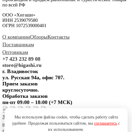
по всей РФ
ООО «Хигаши»
ИНН 2539079580
ОГРН 1072539000401
О компании
Обзоры
Контакты
Поставщикам
Оптовикам
+7 423 232 89 08
store@higashi.ru
г. Владивосток
ул. Русская 94а, офис 707.
Прием заказов
круглосуточно.
Обработка заказов
пн-пт 09:00 – 18:00 (+7 МСК)
Задать вопрос
Предложить
Мы используем файлы cookie, чтобы сделать работу сайта
удобнее. Продолжая пользоваться сайтом, вы
соглашаетесь
с
идею
Поблагодарить
Пожаловаться
Сообщить об ошибке
их использованием.
Политика конфиденциальности
Согласие на обработку ПД