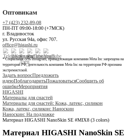
Оптовикам
+7 (423) 232-89-08
ПН-ПТ 09:00-18:00 (+7МСК)
г. Владивосток
ул. Русская 94а, офис 707.
office@higashi.ru
* Социальная сеть Instagram, принадлежащая компании Meta Inc запрещена на
территории РФ, деятельность компания Meta Inc на территории РФ признана
экстремистской.
Задать вопрос
Предложить
идею
Поблагодарить
Пожаловаться
Сообщить об
ошибке
Мероприятия
HIGASHI
Материалы для снастей
Материалы для снастей: Кожа, латекс, силикон
Кожа, латекс, силикон: Наноскин
Наноскин: На подложке
Материал HIGASHI NanoSkin SE #MIX8 (3 colors)
Материал HIGASHI NanoSkin SE