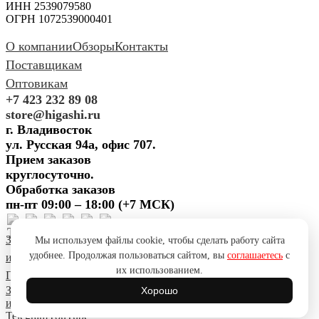
ИНН 2539079580
ОГРН 1072539000401
О компании
Обзоры
Контакты
Поставщикам
Оптовикам
+7 423 232 89 08
store@higashi.ru
г. Владивосток
ул. Русская 94а, офис 707.
Прием заказов
круглосуточно.
Обработка заказов
пн-пт 09:00 – 18:00 (+7 МСК)
Задать вопрос
Предложить
Мы используем файлы cookie, чтобы сделать работу сайта
удобнее. Продолжая пользоваться сайтом, вы
соглашаетесь
с
идею
Поблагодарить
Пожаловаться
Сообщить об ошибке
их использованием.
Политика конфиденциальности
Согласие на обработку ПД
Задать вопрос
Предложить
Хорошо
идею
Поблагодарить
Пожаловаться
Сообщить об ошибке
Telegram
YouTube