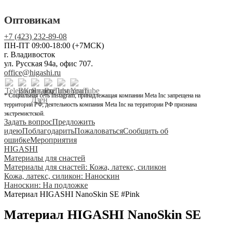
Оптовикам
+7 (423) 232-89-08
ПН-ПТ 09:00-18:00 (+7МСК)
г. Владивосток
ул. Русская 94а, офис 707.
office@higashi.ru
* Социальная сеть Instagram, принадлежащая компании Meta Inc запрещена на
территории РФ, деятельность компания Meta Inc на территории РФ признана
экстремистской.
Задать вопрос
Предложить
идею
Поблагодарить
Пожаловаться
Сообщить об
ошибке
Мероприятия
HIGASHI
Материалы для снастей
Материалы для снастей: Кожа, латекс, силикон
Кожа, латекс, силикон: Наноскин
Наноскин: На подложке
Материал HIGASHI NanoSkin SE #Pink
Материал HIGASHI NanoSkin SE