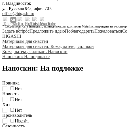
г. Владивосток
ул. Русская 94а, офис 707.
office@higashi.ru
* Социальная сеть Instagram, принадлежащая компании Meta Inc запрещена на территор
Задать вопрос
Предложить идею
Поблагодарить
Пожаловаться
Со
HIGASHI
Материалы для снастей
Материалы для снастей: Кожа, латекс, силикон
Кожа, латекс, силикон: Наноскин
Наноскин: На подложке
Наноскин: На подложке
Новинка
Нет
Новость
Нет
Хит
Нет
Производитель
Higashi
Сезонность