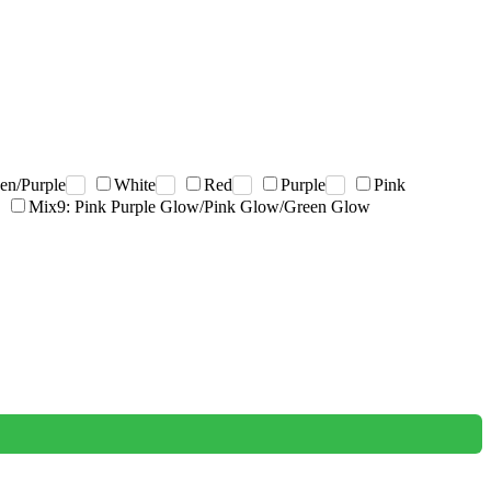
en/Purple
White
Red
Purple
Pink
Mix9: Pink Purple Glow/Pink Glow/Green Glow