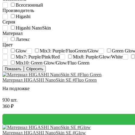
Всесезонный
Производитель
Higashi
Серия
Higashi NanoSkin
Материал
Латекс
Цвет
Glow
Mix3: Purple/FluoGreen/Glow
Green Glo
Mix7: Purple/Pink/Red
Mix8: Purple/Glow/White
Mix10: Green Glow/Glow/Fluo Green
Материал HIGASHI NanoSkin SE #Fluo Green
На подложке
930 шт.
360 ₽
Материал HIGASHI NanoSkin SE #Glow