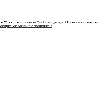
ии РФ, деятельность компания Meta Inc на территории РФ признана экстремистской.
общить об ошибке
Мероприятия