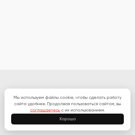
© Higashi 2007-2026.
Мы используем файлы cookie, чтобы сделать работу
Производим и продаем рыболовные и туристические товары по всей
сайта удобнее. Продолжая пользоваться сайтом, вы
РФ
соглашаетесь
с их использованием.
ООО «Хигаши»
ИНН 2539079580
Хорошо
ОГРН 1072539000401