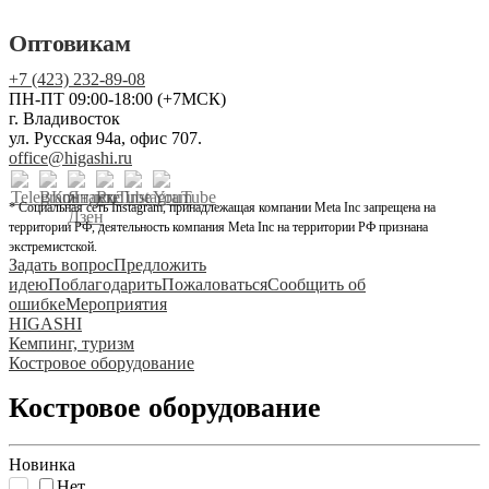
Оптовикам
+7 (423) 232-89-08
ПН-ПТ 09:00-18:00 (+7МСК)
г. Владивосток
ул. Русская 94а, офис 707.
office@higashi.ru
* Социальная сеть Instagram, принадлежащая компании Meta Inc запрещена на
территории РФ, деятельность компания Meta Inc на территории РФ признана
экстремистской.
Задать вопрос
Предложить
идею
Поблагодарить
Пожаловаться
Сообщить об
ошибке
Мероприятия
HIGASHI
Кемпинг, туризм
Костровое оборудование
Костровое оборудование
Новинка
Нет