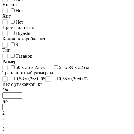
Новость
Нет
Хит
Нет
Производитель
Higashi
Кол-во в коробке, шт
6
Тип
Таганок
Размер
50 х 25 х 22 см
55 х 39 х 22 см
Транспортный размер, м
0,53х0,26х0,05
0,55х0,39х0,02
Вес с упаковкой, кг
От
До
2
2
2
3