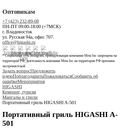
Оптовикам
+7 (423) 232-89-08
ПН-ПТ 09:00-18:00 (+7МСК)
г. Владивосток
ул. Русская 94а, офис 707.
office@higashi.ru
* Социальная сеть Instagram, принадлежащая компании Meta Inc запрещена на
территории РФ, деятельность компания Meta Inc на территории РФ признана
экстремистской.
Задать вопрос
Предложить
идею
Поблагодарить
Пожаловаться
Сообщить об
ошибке
Мероприятия
HIGASHI
Кемпинг, туризм
Мангалы и грили
Портативный гриль HIGASHI A-501
Портативный гриль HIGASHI A-
501