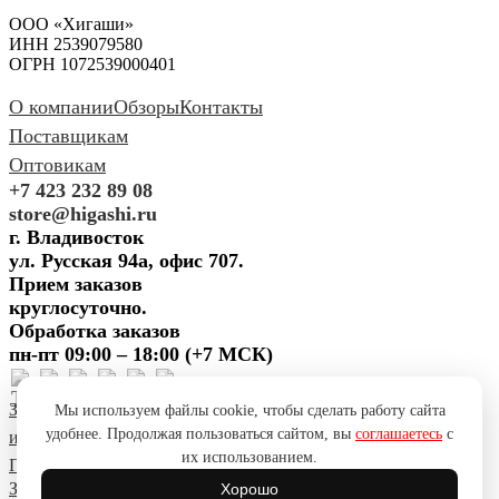
ООО «Хигаши»
ИНН 2539079580
ОГРН 1072539000401
О компании
Обзоры
Контакты
Поставщикам
Оптовикам
+7 423 232 89 08
store@higashi.ru
г. Владивосток
ул. Русская 94а, офис 707.
Прием заказов
круглосуточно.
Обработка заказов
пн-пт 09:00 – 18:00 (+7 МСК)
Задать вопрос
Предложить
Мы используем файлы cookie, чтобы сделать работу сайта
удобнее. Продолжая пользоваться сайтом, вы
соглашаетесь
с
идею
Поблагодарить
Пожаловаться
Сообщить об ошибке
их использованием.
Политика конфиденциальности
Согласие на обработку ПД
Задать вопрос
Предложить
Хорошо