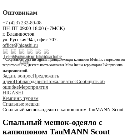
Оптовикам
+7 (423) 232-89-08
ПН-ПТ 09:00-18:00 (+7МСК)
г. Владивосток
ул. Русская 94а, офис 707.
office@higashi.ru
* Социальная сеть Instagram, принадлежащая компании Meta Inc запрещена на
территории РФ, деятельность компания Meta Inc на территории РФ признана
экстремистской.
Задать вопрос
Предложить
идею
Поблагодарить
Пожаловаться
Сообщить об
ошибке
Мероприятия
HIGASHI
Кемпинг, туризм
Спальные мешки
Спальный мешок-одеяло с капюшоном TauMANN Scout
Спальный мешок-одеяло с
капюшоном TauMANN Scout