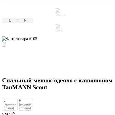
L
R
Спальный мешок-одеяло с капюшоном
TauMANN Scout
L
R
(молния
(молния
слева)
справа)
5 965 ₽