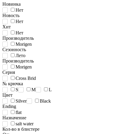
Новинка
Нет
Новость
Нет
Хит
Нет
Производитель
Morigen
Сезонность
Лето
Производитель
Morigen
Серия
Cross Brid
№ крючка
S
M
L
Цвет
Silver
Black
Ending
flat
Назначение
salt water
Кол-во в блистере