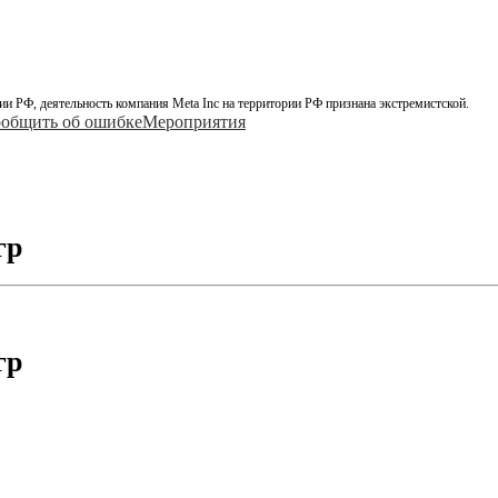
ии РФ, деятельность компания Meta Inc на территории РФ признана экстремистской.
общить об ошибке
Мероприятия
гр
гр