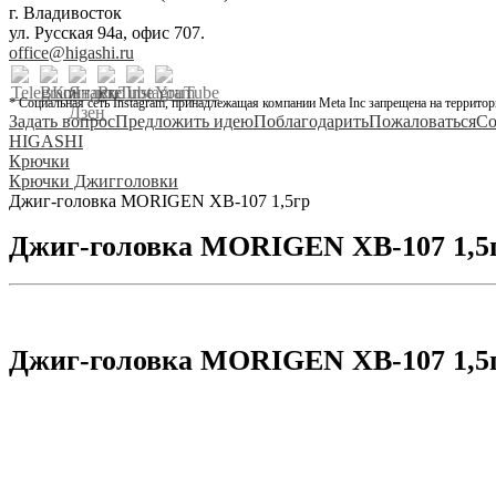
г. Владивосток
ул. Русская 94а, офис 707.
office@higashi.ru
* Социальная сеть Instagram, принадлежащая компании Meta Inc запрещена на территор
Задать вопрос
Предложить идею
Поблагодарить
Пожаловаться
Со
HIGASHI
Крючки
Крючки Джигголовки
Джиг-головка MORIGEN XB-107 1,5гр
Джиг-головка MORIGEN XB-107 1,5
Джиг-головка MORIGEN XB-107 1,5