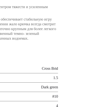
ентром тяжести и усиленным
 обеспечивает стабильную игру
ении жало крючка всегда смотрит
аточно крупным для более легкого
твенный темно- зеленый
женных водоемах.
Cross Brid
1.5
Dark green
#10
4