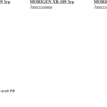
9 5гр
MORIGEN XB-109 3гр
MORIG
Джигголовки
Джигго
о всей РФ