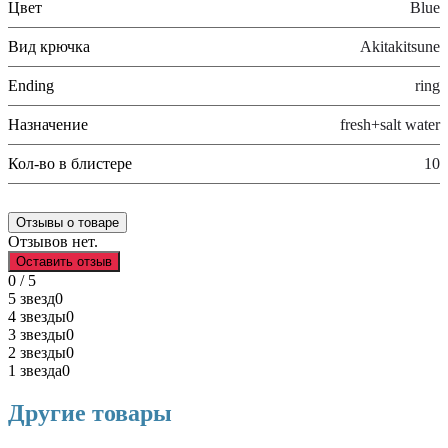
Цвет
Blue
Вид крючка
Akitakitsune
Ending
ring
Назначение
fresh+salt water
Кол-во в блистере
10
Отзывы о товаре
Отзывов нет.
Оставить отзыв
0 / 5
5 звезд
0
4 звезды
0
3 звезды
0
2 звезды
0
1 звезда
0
Другие товары