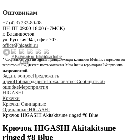
Оптовикам
+7 (423) 232-89-08
ПН-ПТ 09:00-18:00 (+7МСК)
г. Владивосток
ул. Русская 94а, офис 707.
office@higashi.ru
* Социальная сеть Instagram, принадлежащая компании Meta Inc запрещена на
территории РФ, деятельность компания Meta Inc на территории РФ признана
экстремистской.
Задать вопрос
Предложить
идею
Поблагодарить
Пожаловаться
Сообщить об
ошибке
Мероприятия
HIGASHI
Крючки
Крючки Одинарные
Одинарные HIGASHI
Крючок HIGASHI Akitakitsune ringed #8 Blue
Крючок HIGASHI Akitakitsune
ringed #8 Blue