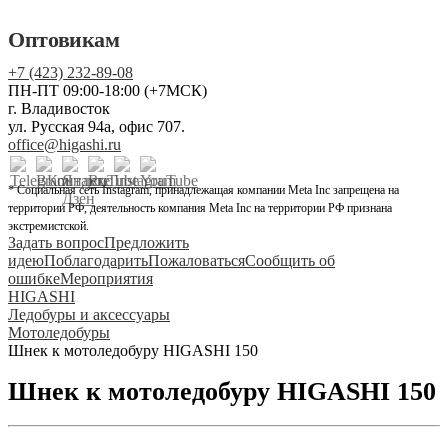
Оптовикам
+7 (423) 232-89-08
ПН-ПТ 09:00-18:00 (+7МСК)
г. Владивосток
ул. Русская 94а, офис 707.
office@higashi.ru
* Социальная сеть Instagram, принадлежащая компании Meta Inc запрещена на
территории РФ, деятельность компания Meta Inc на территории РФ признана
экстремистской.
Задать вопрос
Предложить
идею
Поблагодарить
Пожаловаться
Сообщить об
ошибке
Мероприятия
HIGASHI
Ледобуры и аксессуары
Мотоледобуры
Шнек к мотоледобуру HIGASHI 150
Шнек к мотоледобуру HIGASHI 150