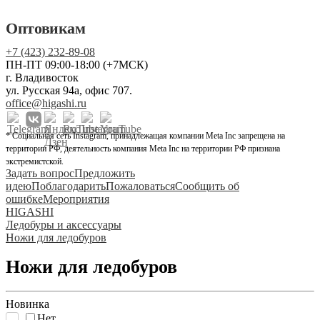
Оптовикам
+7 (423) 232-89-08
ПН-ПТ 09:00-18:00 (+7МСК)
г. Владивосток
ул. Русская 94а, офис 707.
office@higashi.ru
* Социальная сеть Instagram, принадлежащая компании Meta Inc запрещена на
территории РФ, деятельность компания Meta Inc на территории РФ признана
экстремистской.
Задать вопрос
Предложить
идею
Поблагодарить
Пожаловаться
Сообщить об
ошибке
Мероприятия
HIGASHI
Ледобуры и аксессуары
Ножи для ледобуров
Ножи для ледобуров
Новинка
Нет