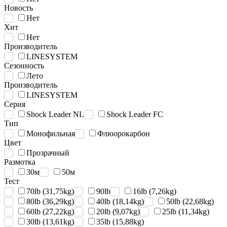
Новость
Нет
Хит
Нет
Производитель
LINESYSTEM
Сезонность
Лето
Производитель
LINESYSTEM
Серия
Shock Leader NL
Shock Leader FC
Тип
Монофильная
Флюорокарбон
Цвет
Прозрачный
Размотка
30м
50м
Тест
70lb (31,75kg)
90lb
16lb (7,26kg)
80lb (36,29kg)
40lb (18,14kg)
50lb (22,68kg)
60lb (27,22kg)
20lb (9,07kg)
25lb (11,34kg)
30lb (13,61kg)
35lb (15,88kg)