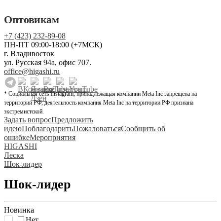
Оптовикам
+7 (423) 232-89-08
ПН-ПТ 09:00-18:00 (+7МСК)
г. Владивосток
ул. Русская 94а, офис 707.
office@higashi.ru
* Социальная сеть Instagram, принадлежащая компании Meta Inc запрещена на
территории РФ, деятельность компания Meta Inc на территории РФ признана
экстремистской.
Задать вопрос
Предложить
идею
Поблагодарить
Пожаловаться
Сообщить об
ошибке
Мероприятия
HIGASHI
Леска
Шок-лидер
Шок-лидер
Новинка
Нет