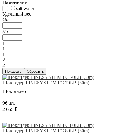
Назначение
salt water
Удельный вес
От
До
1
1
1
2
2
Шоклидер LINESYSTEM FC 70LB (30m)
Шок-лидер
96 шт.
2 665 ₽
Шоклидер LINESYSTEM FC 80LB (30m)