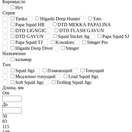
Коромысло
Нет
Серия
Tanku
Higashi Deep Hunter
Toto
Papa Squid HR
DTD MEKKA PAPALINA
DTD LIGNGIC
DTD FLASH GAVUN
DTD GAVUN
Squid Sticker Jig
Papa Squid SJ
Papa Squid TJ
Kosodoro
Stinger Pro
Higashi Deep Diver
Stinger
Назначение
кальмар
Тип
Squid Jigs
Плавающий
Тонущий
Медленно тонущий
Lead Squid Jigs
Soft Squid Jigs
Trolling Squid Jigs
Длина, мм
От
До
50
83
115
148