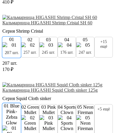
410 ₽
Кальмарница HIGASHI Shrimp Cristal SH 60
Серия Shrimp Cristal
01
02
03
04
05
+15
ещё
257 шт.
245 шт.
176 шт.
247 шт.
207 шт.
207 шт.
170 ₽
Кальмарница HIGASHI Squid Cloth sinker 125g
Серия Squid Cloth sinker
01 Blue
02 Green
03 Pink
04 Sports
05 Neon
+5 ещё
Pink-
Mullet
Mullet
Clown
Fireman
Zebra
Glow