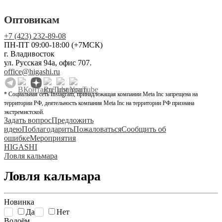
Оптовикам
+7 (423) 232-89-08
ПН-ПТ 09:00-18:00 (+7МСК)
г. Владивосток
ул. Русская 94а, офис 707.
office@higashi.ru
* Социальная сеть Instagram, принадлежащая компании Meta Inc запрещена на
территории РФ, деятельность компания Meta Inc на территории РФ признана
экстремистской.
Задать вопрос
Предложить
идею
Поблагодарить
Пожаловаться
Сообщить об
ошибке
Мероприятия
HIGASHI
Ловля кальмара
Ловля кальмара
Новинка
Да
Нет
Водоём