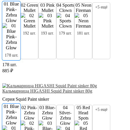
01 Blue
02 Green
03 Pink
04 Sports
05 Neon
+5 ещё
Pink-
Mullet
Mullet
Clown
Fireman
Zebra
Glow
192 шт.
193 шт.
179 шт.
181 шт.
178 шт.
178 шт.
885 ₽
Кальмарница HIGASHI Squid Paint sinker 80g
Серия Squid Paint sinker
01 Blue
02 Pink-
03 Blue-
04
05 Red
+5 ещё
Pink-
Zebra
Zebra
Silver-
Head
Zebra
Glow
Glow
Zebra
Spots
Glow
Glow