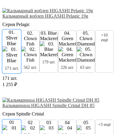
Кальмарный воблер HIGASHI Pelagic 19g
Серия Pelagic
01.
02.
03. Blue
04.
05.
+10
Sliver
Clown
Mackerel
Green
Clown
ещё
Blue
Fish
Mackerel
Diamond
179 шт.
562 шт.
226 шт.
63 шт.
171 шт.
171 шт.
1 255 ₽
Кальмарница HIGASHI Spindle Cristal DH 85
Серия Spindle Cristal
01
02
03
04
05
+3 ещё