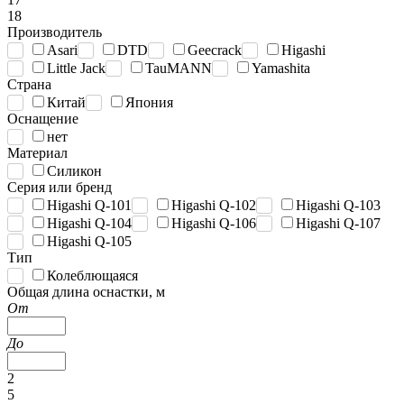
18
Производитель
Asari
DTD
Geecrack
Higashi
Little Jack
TauMANN
Yamashita
Страна
Китай
Япония
Оснащение
нет
Материал
Силикон
Серия или бренд
Higashi Q-101
Higashi Q-102
Higashi Q-103
Higashi Q-104
Higashi Q-106
Higashi Q-107
Higashi Q-105
Тип
Колеблющаяся
Общая длина оснастки, м
От
До
2
5