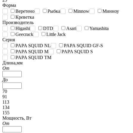
Форма
Веретено
Рыбка
Minnow
Минноу
Креветка
Производитель
Higashi
DTD
Asari
Yamashita
Geecrack
Little Jack
Серия
PAPA SQUID NL
PAPA SQUID GF-S
PAPA SQUID M
PAPA SQUID S
PAPA SQUID TM
Длина,мм
От
До
70
91
113
134
155
Мощность, Вт
От