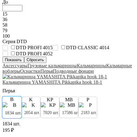
До
15
36
58
79
100
Серия DTD
DTD PROFI 4015
DTD CLASSIC 4014
DTD PROFI 4052
Аксессуары
Грузовые кальмарницы
Кальмарницы
Кальмарные
воблеры
Оснастки
Перья
Подводные фонари
Кальмарница YAMASHITA Pikkapika hook 18-1
Перья
B
K
KP
MB
P
2054 шт.
7020 шт.
17586 шт.
2183 шт.
1834 шт.
1834 шт.
195 ₽