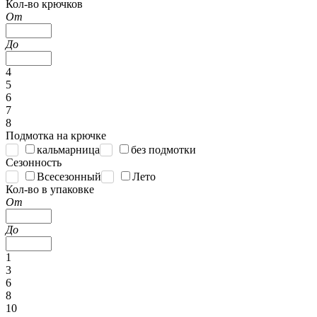
Кол-во крючков
От
До
4
5
6
7
8
Подмотка на крючке
кальмарница
без подмотки
Сезонность
Всесезонный
Лето
Кол-во в упаковке
От
До
1
3
6
8
10