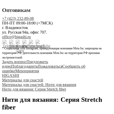
Оптовикам
+7 (423) 232-89-08
ПН-ПТ 09:00-18:00 (+7МСК)
г. Владивосток
ул. Русская 94а, офис 707.
office@higashi.ru
* Социальная сеть Instagram, принадлежащая компании Meta Inc запрещена на
территории РФ, деятельность компания Meta Inc на территории РФ признана
экстремистской.
Задать вопрос
Предложить
идею
Поблагодарить
Пожаловаться
Сообщить об
ошибке
Мероприятия
HIGASHI
Материалы для снастей
Материалы для снастей: Нити для вязания
Нити для вязания: Серия Stretch fiber
Нити для вязания: Серия Stretch
fiber