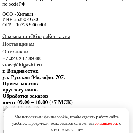
по всей РФ
ООО «Хигаши»
ИНН 2539079580
ОГРН 1072539000401
О компании
Обзоры
Контакты
Поставщикам
Оптовикам
+7 423 232 89 08
store@higashi.ru
г. Владивосток
ул. Русская 94а, офис 707.
Прием заказов
круглосуточно.
Обработка заказов
пн-пт 09:00 – 18:00 (+7 МСК)
Задать вопрос
Предложить
Мы используем файлы cookie, чтобы сделать работу сайта
удобнее. Продолжая пользоваться сайтом, вы
соглашаетесь
с
идею
Поблагодарить
Пожаловаться
Сообщить об ошибке
их использованием.
Политика конфиденциальности
Согласие на обработку ПД