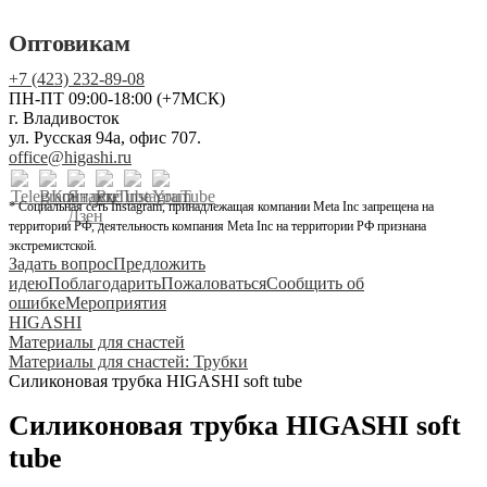
Оптовикам
+7 (423) 232-89-08
ПН-ПТ 09:00-18:00 (+7МСК)
г. Владивосток
ул. Русская 94а, офис 707.
office@higashi.ru
* Социальная сеть Instagram, принадлежащая компании Meta Inc запрещена на
территории РФ, деятельность компания Meta Inc на территории РФ признана
экстремистской.
Задать вопрос
Предложить
идею
Поблагодарить
Пожаловаться
Сообщить об
ошибке
Мероприятия
HIGASHI
Материалы для снастей
Материалы для снастей: Трубки
Силиконовая трубка HIGASHI soft tube
Силиконовая трубка HIGASHI soft
tube