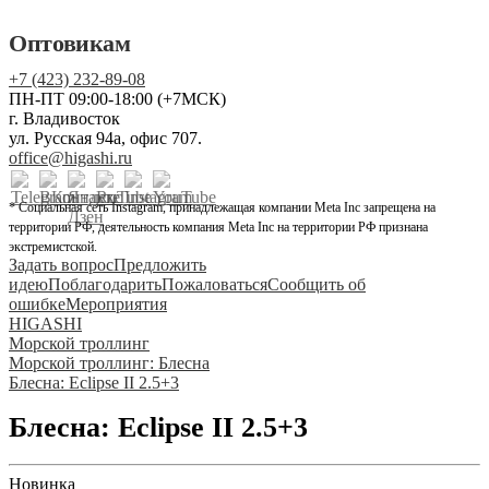
Оптовикам
+7 (423) 232-89-08
ПН-ПТ 09:00-18:00 (+7МСК)
г. Владивосток
ул. Русская 94а, офис 707.
office@higashi.ru
* Социальная сеть Instagram, принадлежащая компании Meta Inc запрещена на
территории РФ, деятельность компания Meta Inc на территории РФ признана
экстремистской.
Задать вопрос
Предложить
идею
Поблагодарить
Пожаловаться
Сообщить об
ошибке
Мероприятия
HIGASHI
Морской троллинг
Морской троллинг: Блесна
Блесна: Eclipse II 2.5+3
Блесна: Eclipse II 2.5+3
Новинка