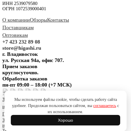
ИНН 2539079580
ОГРН 1072539000401
О компании
Обзоры
Контакты
Поставщикам
Оптовикам
+7 423 232 89 08
store@higashi.ru
г. Владивосток
ул. Русская 94а, офис 707.
Прием заказов
круглосуточно.
Обработка заказов
пн-пт 09:00 – 18:00 (+7 МСК)
Задать вопрос
Предложить
Мы используем файлы cookie, чтобы сделать работу сайта
удобнее. Продолжая пользоваться сайтом, вы
соглашаетесь
с
идею
Поблагодарить
Пожаловаться
Сообщить об ошибке
их использованием.
Политика конфиденциальности
Согласие на обработку ПД
Задать вопрос
Предложить
Хорошо
идею
Поблагодарить
Пожаловаться
Сообщить об ошибке
Telegram
YouTube