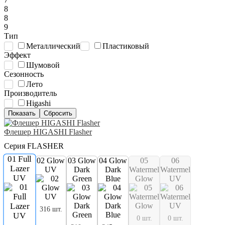
8
8
9
Тип
Металлический
Пластиковый
Эффект
Шумовой
Сезонность
Лето
Производитель
Higashi
Флешер HIGASHI Flasher
Серия FLASHER
01 Full
02 Glow
03 Glow
04 Glow
05
06
Lazer
UV
Dark
Dark
Watermelon
Watermelon
UV
Green
Blue
Glow
UV
316 шт.
0 шт.
0 шт.