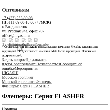
Оптовикам
+7 (423) 232-89-08
ПН-ПТ 09:00-18:00 (+7МСК)
г. Владивосток
ул. Русская 94а, офис 707.
office@higashi.ru
* Социальная сеть Instagram, принадлежащая компании Meta Inc запрещена на
территории РФ, деятельность компания Meta Inc на территории РФ признана
экстремистской.
Задать вопрос
Предложить
идею
Поблагодарить
Пожаловаться
Сообщить об
ошибке
Мероприятия
HIGASHI
Морской троллинг
Морской троллинг: Флешеры
Флешеры: Серия FLASHER
Флешеры: Серия FLASHER
Новинка