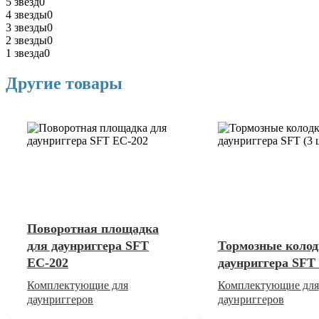
5 звезд
0
4 звезды
0
3 звезды
0
2 звезды
0
1 звезда
0
Другие товары
Поворотная площадка
для даунриггера SFT
Тормозные колод
EC-202
даунриггера SFT 
Комплектующие для
Комплектующие для
даунриггеров
даунриггеров