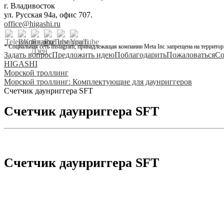
г. Владивосток
ул. Русская 94а, офис 707.
office@higashi.ru
* Социальная сеть Instagram, принадлежащая компании Meta Inc запрещена на территор
Задать вопрос
Предложить идею
Поблагодарить
Пожаловаться
Со
HIGASHI
Морской троллинг
Морской троллинг: Комплектующие для даунриггеров
Счетчик даунриггера SFT
Счетчик даунриггера SFT
Счетчик даунриггера SFT