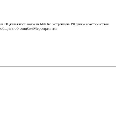
ии РФ, деятельность компания Meta Inc на территории РФ признана экстремистской.
общить об ошибке
Мероприятия