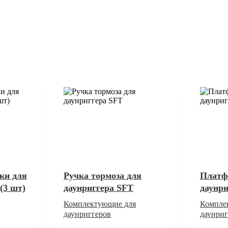
ки для
Ручка тормоза для
Платф
(3 шт)
даунриггера SFT
даунри
Комплектующие для
Компле
даунриггеров
даунриг