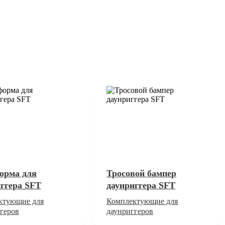
орма для
Тросовой бампер
ггера SFT
даунриггера SFT
ктующие для
Комплектующие для
геров
даунриггеров