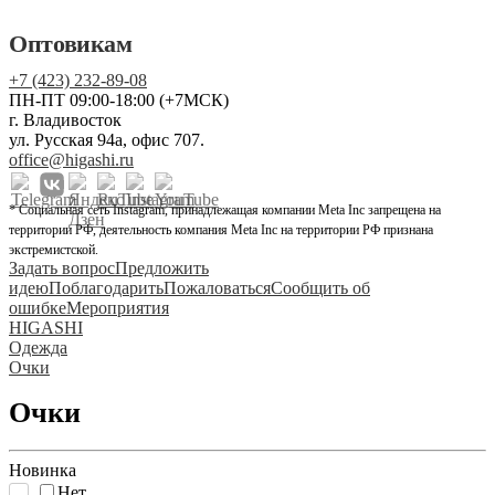
Оптовикам
+7 (423) 232-89-08
ПН-ПТ 09:00-18:00 (+7МСК)
г. Владивосток
ул. Русская 94а, офис 707.
office@higashi.ru
* Социальная сеть Instagram, принадлежащая компании Meta Inc запрещена на
территории РФ, деятельность компания Meta Inc на территории РФ признана
экстремистской.
Задать вопрос
Предложить
идею
Поблагодарить
Пожаловаться
Сообщить об
ошибке
Мероприятия
HIGASHI
Одежда
Очки
Очки
Новинка
Нет