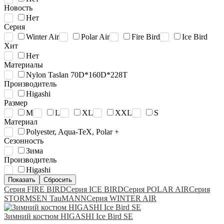
Новость
Нет
Серия
Winter Air
Polar Air
Fire Bird
Ice Bird
Хит
Нет
Материалы
Nylon Taslan 70D*160D*228T
Производитель
Higashi
Размер
M
L
XL
XXL
S
Материал
Polyester, Aqua-TeX, Polar +
Сезонность
Зима
Производитель
Higashi
Серия FIRE BIRD
Серия ICE BIRD
Серия POLAR AIR
Серия
STORMSEN TauMANN
Серия WINTER AIR
Зимний костюм HIGASHI Ice Bird SE