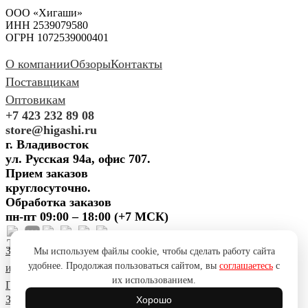
ООО «Хигаши»
ИНН 2539079580
ОГРН 1072539000401
О компании
Обзоры
Контакты
Поставщикам
Оптовикам
+7 423 232 89 08
store@higashi.ru
г. Владивосток
ул. Русская 94а, офис 707.
Прием заказов
круглосуточно.
Обработка заказов
пн-пт 09:00 – 18:00 (+7 МСК)
Задать вопрос
Предложить
Мы используем файлы cookie, чтобы сделать работу сайта
удобнее. Продолжая пользоваться сайтом, вы
соглашаетесь
с
идею
Поблагодарить
Пожаловаться
Сообщить об ошибке
их использованием.
Политика конфиденциальности
Согласие на обработку ПД
Задать вопрос
Предложить
Хорошо