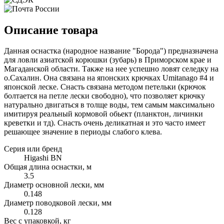
Описание товара
Данная оснастка (народное название "Борода") предназначена
для ловли азиатской корюшки (зубарь) в Приморском крае и
Магаданской области. Также на нее успешно ловят селедку на
о.Сахалин. Она связана на японских крючках Umitanago #4 и
японской леске. Снасть связана методом петельки (крючок
болтается на петле лески свободно), что позволяет крючку
натурально двигаться в толще воды, тем самым максимально
имитируя реальный кормовой обьект (планктон, личинки
креветки и тд). Снасть очень деликатная и это часто имеет
решающее значение в периоды слабого клева.
Серия или бренд
Higashi BN
Общая длина оснастки, м
3.5
Диаметр основной лески, мм
0.148
Диаметр поводковой лески, мм
0.128
Вес с упаковкой, кг