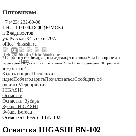
Оптовикам
+7 (423) 232-89-08
ПН-ПТ 09:00-18:00 (+7МСК)
г. Владивосток
ул. Русская 94а, офис 707.
office@higashi.ru
* Социальная сеть Instagram, принадлежащая компании Meta Inc запрещена на
территории РФ, деятельность компания Meta Inc на территории РФ признана
экстремистской.
Задать вопрос
Предложить
идею
Поблагодарить
Пожаловаться
Сообщить об
ошибке
Мероприятия
HIGASHI
Оснастки
Оснастки: Зубарь
Зубарь HIGASHI
Зубарь Boroda
Оснастка HIGASHI BN-102
Оснастка HIGASHI BN-102