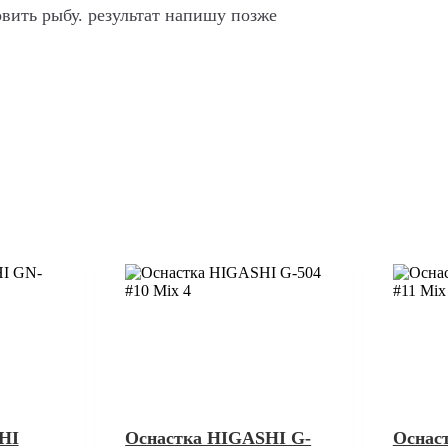
овить рыбу. результат напишу позже
HI
Оснастка HIGASHI G-
Оснас