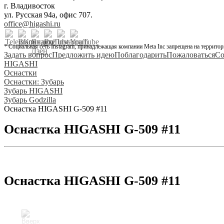
г. Владивосток
ул. Русская 94а, офис 707.
office@higashi.ru
* Социальная сеть Instagram, принадлежащая компании Meta Inc запрещена на территор
Задать вопрос
Предложить идею
Поблагодарить
Пожаловаться
Со
HIGASHI
Оснастки
Оснастки: Зубарь
Зубарь HIGASHI
Зубарь Godzilla
Оснастка HIGASHI G-509 #11
Оснастка HIGASHI G-509 #11
Оснастка HIGASHI G-509 #11