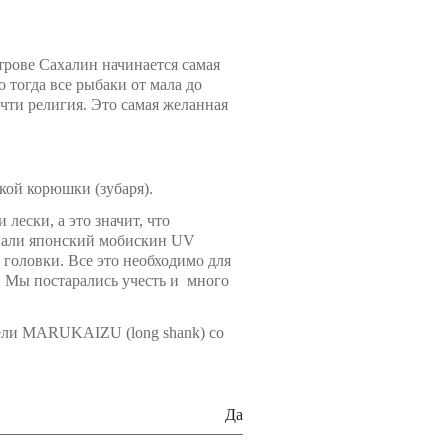
трове Сахалин начинается самая
 тогда все рыбаки от мала до
очти религия. Это самая желанная
кой корюшки (зубаря).
лески, а это значит, что
овали японский мобискин UV
 головки. Все это необходимо для
. Мы постарались учесть и много
дели MARUKAIZU (long shank) со
Да