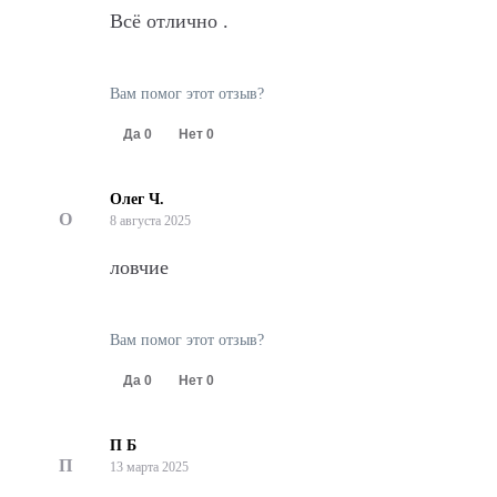
Всё отлично .
Вам помог этот отзыв?
Да
0
Нет
0
Олег Ч.
О
8 августа 2025
ловчие
Вам помог этот отзыв?
Да
0
Нет
0
П Б
П
13 марта 2025