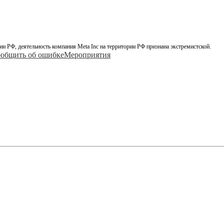
ии РФ, деятельность компания Meta Inc на территории РФ признана экстремистской.
общить об ошибке
Мероприятия