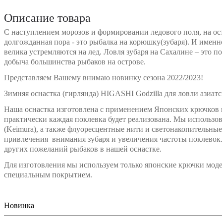
Описание товара
С наступлением морозов и формировании ледового поля, на ос
долгожданная пора - это рыбалка на корюшку(зубаря). И именно
велика устремляются на лед. Ловля зубаря на Сахалине – это п
добыча большинства рыбаков на острове.
Представляем Вашему внимаю новинку сезона 2022/2023!
Зимняя оснастка (гирлянда) HIGASHI Godzilla для ловли азиатс
Наша оснастка изготовлена с применением Японских крючков и 
практически каждая поклевка будет реализована. Мы использ
(Keimura), а также флуоресцентные нити и светонакопительные
привлечения внимания зубаря и увеличения частоты поклевок
других пожеланий рыбаков в нашей оснастке.
Для изготовления мы используем только японские крючки мо
специальным покрытием.
Новинка